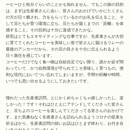
ーヒーひと粒分ぐらいのことかも知れません。でもこの旅の目的
は、まずは生産者さんに会い、皆さんのおかげでいかにたくさん
の方が日々癒され、力をもらっているかのお礼を伝えること。そ
して豆たちが育つ環境に立ち、豆たちが届くまでの「距離」を体
感すること。その目的は十分に達成できたかな。
焙煎はとてもエキサイティングな仕事ですが、生産者さんが大切
に育ててくれたコーヒーを美味しい形で皆さんに届けるリレーの
最後のアンカーだから、その豆の良さを十分に伝えられるよう
日々責任を感じています。
コーヒーだけでなく食べ物は自給自足でない限り、誰かが必ず関
わっていて、かつ自然環境が守られてこそ美味しく育つもの。便
利な現代においてつい忘れてしまいますが、手間や距離や時間、
いつでも思い出せるようにしておきたいです。
憧れだった生産者訪問。とにかくめちゃくちゃ嬉しかったし、楽
しかった！です！それはひとえにアテンドしてくださった皆さん
と、豆ちよのコーヒーを楽しんでくださってる皆さんのおかげで
す。また気兼ねなく生産者さんを訪ねられるようコロナの収束を
祈るばかり。生産者訪問の拙いお話はひとまず終わり。お付き合
いありがとうございました！